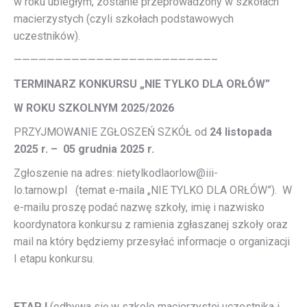
w roku ubiegłym, zostanie przeprowadzony w szkołach
macierzystych (czyli szkołach podstawowych
uczestników).
————————————————————————–
TERMINARZ KONKURSU „NIE TYLKO DLA ORŁÓW”
W ROKU SZKOLNYM 2025/2026
PRZYJMOWANIE ZGŁOSZEŃ SZKÓŁ od
24 listopada
2025 r. – 05 grudnia 2025 r.
Zgłoszenie na adres: nietylkodlaorlow@iii-
lo.tarnow.pl (temat e-maila „NIE TYLKO DLA ORŁÓW”). W
e-mailu proszę podać nazwę szkoły, imię i nazwisko
koordynatora konkursu z ramienia zgłaszanej szkoły oraz
mail na który będziemy przesyłać informacje o organizacji
I etapu konkursu.
ETAP I
(odbywa się w szkole macierzystej uczestnika i