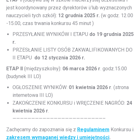
jest koordynowany przez dyrektorów i/lub wyznaczonych
nauczycieli tych szkół):
12 grudnia 2025 r.
(w godz. 12.00
-15.00; czas trwania konkursu 45 minut )
PRZESYŁANIE WYNIKÓW I ETAPU
do 19 grudnia 2025
r.
PRZESŁANIE LISTY OSÓB ZAKWALIFIKOWANYCH DO
II ETAPU
do 12 stycznia 2026 r.
ETAP II
(międzyszkolny):
06 marca 2026 r
. godz.15.00
(budynek III LO)
OGŁOSZENIE WYNIKÓW:
01 kwietnia 2026 r
. (strona
internetowa III LO)
ZAKOŃCZENIE KONKURSU i WRĘCZENIE NAGRÓD:
24
kwietnia 2026 r
.
————————————————————————–
Zachęcamy do zapoznania się z
Regulaminem
Konkursu i
zakresem wymaganej wiedzy i umiejętności
.