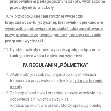
pracownikiem pedagogicznym szkoły, wyznaczona
przez dyrektora szkoły
.
10.W przypadku
specjalistycznej wycieczki
krajoznawczo-turystycznej, kierownik i opiekunowie
wycieczki są obowiązani posiadać udokumentowane
przygotowanie zapewniające bezpieczną realizację
programu wycieczki
.
Dyrektor
szkoły może wyrazić zgodę na łączenie
funkcji kierownika i opiekuna wycieczki
.
IV. REGULAMIN „PÓŁMETKA”
„Półmetek” jest zabawą organizowaną w klasach
trzecich za przyzwoleniem dyrekcji
tylko na terenie
szkoły
.
Za bezpieczeństwo i przebieg zabawy
w szkole
są
odpowiedzialni wychowawcy klas i
rodzice/opiekunowie prawni, którzy sprawują opiekę