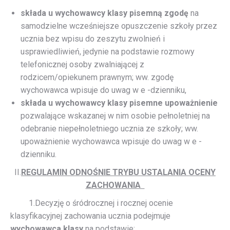
składa u wychowawcy klasy pisemną zgodę
na
samodzielne wcześniejsze opuszczenie szkoły przez
ucznia bez wpisu do zeszytu zwolnień i
usprawiedliwień, jedynie na podstawie rozmowy
telefonicznej osoby zwalniającej z
rodzicem/opiekunem prawnym; ww. zgodę
wychowawca wpisuje do uwag w e -dzienniku,
składa u wychowawcy klasy pisemne upoważnienie
pozwalające wskazanej w nim osobie pełnoletniej na
odebranie niepełnoletniego ucznia ze szkoły; ww.
upoważnienie wychowawca wpisuje do uwag w e -
dzienniku.
II.
REGULAMIN ODNOŚNIE TRYBU USTALANIA OCENY
ZACHOWANIA
1.Decyzję o śródrocznej i rocznej ocenie
klasyfikacyjnej zachowania ucznia podejmuje
wychowawca klasy
na podstawie: