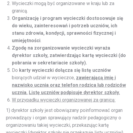
Wycieczki mogą być organizowane w kraju lub za
granicą.
Organizację i program wycieczki dostosowuje się
do wieku, zainteresowań i potrzeb uczniów, ich
stanu zdrowia, kondycji, sprawności fizycznej i
umiejętności
.
Zgodę na zorganizowanie wycieczki wyraża
dyrektor szkoły, zatwierdzając kartę wycieczki (do
pobrania w sekretariacie szkoły).
Do
karty wycieczki dołącza się listę uczniów
biorących udział w wycieczce,
zawierającą imię i
nazwisko ucznia oraz telefon rodzica lub rodziców
ucznia.
Listę uczniów podpisuje dyrektor szkoły.
W przypadku wycieczki organizowanej za granicą:
1) dyrektor szkoły jest obowiązany poinformować organ
prowadzący i organ sprawujący nadzór pedagogiczny o
organizowaniu takiej wycieczki, przekazując kartę
wycieczki (dyrektor szkoły nie przekazuje listy uczniów)