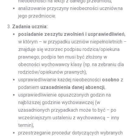
nieobecności na lekcji z danego przedmiotu,
analizowanie przyczyny nieobecności uczniów.na
jego przedmiocie.
Zadania ucznia:
posiadanie zeszytu zwolnień i usprawiedliwień
,
w którym – w przypadku uczniów niepełnoletnich –
znajduje się wzorzec podpisu rodzica/opiekuna
prawnego; podpis ten musi być złożony w
obecności wychowawcy klasy (np. na zebraniu dla
rodziców/opiekunów prawnych),
usprawiedliwianie każdej nieobecności
osobno
z
podaniem
uzasadnienia danej absencji
,
usprawiedliwienie opuszczonych godzin na
najbliższej godzinie wychowawczej (w
uzasadnionych przypadkach może to być – po
wcześniejszym ustaleniu z wychowawcą – inny
termin),
przestrzeganie procedur dotyczących wybranych