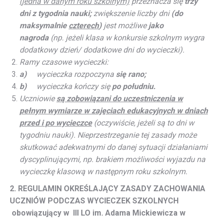
(jedna w danym roku szkolnym)
przeznacza się
trzy
dni z tygodnia nauki;
zwiększenie liczby dni
(do
maksymalnie
czterech
)
jest możliwe
jako
nagroda
(np. jeżeli
klasa w konkursie szkolnym wygra
dodatkowy dzień/ dodatkowe dni do wycieczki).
Ramy czasowe wycieczki:
a)
wycieczka rozpoczyna
się rano;
b)
wycieczka kończy się
po południu.
Uczniowie
są zobowiązani do uczestniczenia w
pełnym wymiarze w zajęciach edukacyjnych w dniach
przed i po wycieczce
(oczywiście, jeżeli są to dni w
tygodniu nauki). Nieprzestrzeganie tej zasady może
skutkować adekwatnymi do danej sytuacji działaniami
dyscyplinującymi, np. brakiem możliwości wyjazdu na
wycieczkę klasową w następnym roku szkolnym.
2. REGULAMIN OKREŚLAJĄCY ZASADY ZACHOWANIA
UCZNIÓW PODCZAS WYCIECZEK SZKOLNYCH
obowiązujący w III LO im. Adama Mickiewicza
w