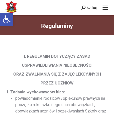
Szukaj
Szukaj:
Otwórz pasek narzędzi
Regulaminy
Jesteś tutaj:
I. REGULAMIN DOTYCZĄCY ZASAD
USPRAWIEDLIWIANIA NIEOBECNOŚCI
ORAZ ZWALNIANIA SIĘ Z ZAJĘĆ LEKCYJNYCH
PRZEZ UCZNIÓW
Zadania wychowawców klas:
powiadomienie rodziców /opiekunów prawnych na
początku roku szkolnego o ich obowiązkach,
obowiązkach uczniów i oczekiwaniach Szkoły oraz