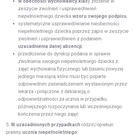
w obecności wychowawcy klas
y złożenie w
zeszycie zwolnień i usprawiedliwień
niepełnoletniego dziecka
wzoru swojego podpisu
,
systematyczne usprawiedliwianie nieobecności
niepełnoletniego dziecka poprzez zapis w zeszycie
zwolnień i usprawiedliwień z podaniem
uzasadnienia danej absencji
,
przedłożenie do dyrekcji podania w sprawie
zwolnienia swojego niepełnoletniego dziecka z
zajęć wychowania fizycznego lub basenu powyżej
jednego miesiąca, które musi być poparte
odpowiednim zaświadczeniem wystawionym przez
lekarza i połączone z deklaracją o
odpowiedzialności za ucznia w przypadku
późniejszego rozpoczynania lub wcześniejszego
kończenia przez niego zajęć
5.
W uzasadnionych przypadkach
rodzic/opiekun
prawny
ucznia niepełnoletniego: