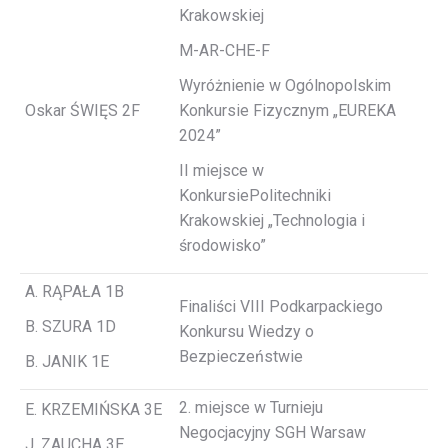
Krakowskiej
M-AR-CHE-F
Wyróżnienie w Ogólnopolskim
Oskar ŚWIĘS 2F
Konkursie Fizycznym „EUREKA
2024”
II miejsce w
KonkursiePolitechniki
Krakowskiej „Technologia i
środowisko”
A. RĄPAŁA 1B
Finaliści VIII Podkarpackiego
B. SZURA 1D
Konkursu Wiedzy o
Bezpieczeństwie
B. JANIK 1E
2. miejsce w Turnieju
E. KRZEMIŃSKA 3E
Negocjacyjny SGH Warsaw
J. ZAUCHA 3E