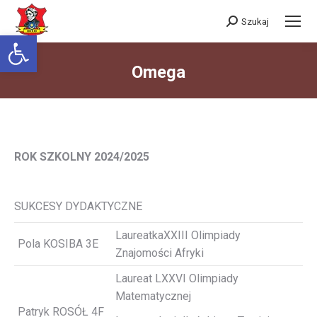
Szukaj
Szukaj:
Otwórz pasek narzędzi
Omega
Jesteś tutaj:
ROK SZKOLNY 2024/2025
SUKCESY DYDAKTYCZNE
LaureatkaXXIII Olimpiady
Pola KOSIBA 3E
Znajomości Afryki
Laureat LXXVI Olimpiady
Matematycznej
Patryk ROSÓŁ 4F