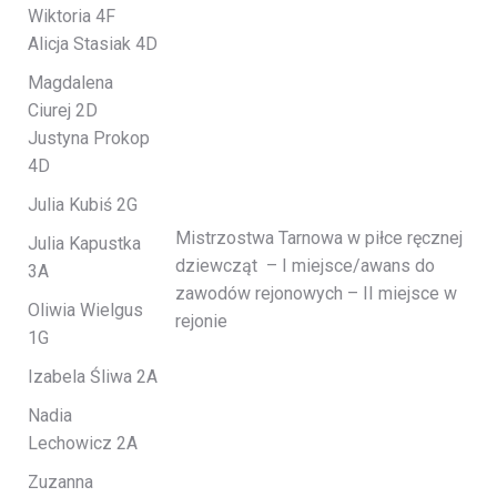
Wiktoria 4F
Alicja Stasiak 4D
Magdalena
Ciurej 2D
Justyna Prokop
4D
Julia Kubiś 2G
Mistrzostwa Tarnowa w piłce ręcznej
Julia Kapustka
dziewcząt – I miejsce/awans do
3A
zawodów rejonowych – II miejsce w
Oliwia Wielgus
rejonie
1G
Izabela Śliwa 2A
Nadia
Lechowicz 2A
Zuzanna