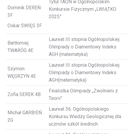
Tytuł TAON w Ogólnopolskim
Dominik DEREŃ
Konkursie Fizycznym „LWIĄTKO
3F
2025”
Oskar ŚWIĘS 3F
Laureat III stopnia Ogólnopolskiej
Bartłomiej
Olimpiady o Diamentowy Indeks
TWARÓG 4E
AGH (matematyka)
Laureat III stopnia Ogólnopolskiej
Szymon
Olimpiady o Diamentowy Indeks
WĘGRZYN 4E
AGH(matematyka)
Finalistka Olimpiady „Zwolnieni z
Zofia SEREK 4B
Teorii”
Laureat 36. Ogólnopolskiego
Michał GARBIEŃ
Konkursu Wiedzy Geologicznej dla
2G
uczniów szkół średnich