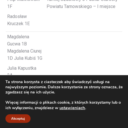
1F
Powiatu Tarnowskiego – I miejsce
Radosław
Kruczek 1E
Magdalena
Gucwa 1B
Magdalena Ciurej
1D Julia Kubiś 1G
Julia Kapustka
2A
Ta strona korzysta z ciasteczek aby świadczyć usługi na
Alicja Stasiak 3D
najwyższym poziomie. Dalsze korzystanie ze strony oznacza, że
zgadzasz się na ich użycie.
Justyna Prokop
Więcej informacji o plikach cookie, z których korzystamy lub o
3D, Nikola
ustawieniach
.
ich wyłączeniu, znajdziesz w
Małopolska Licealiada Młodzieży w
Czupryna 3G
piłce ręcznej dziewcząt – III
Akceptuj
Aleksandra
miejsce
Leśniak 3G