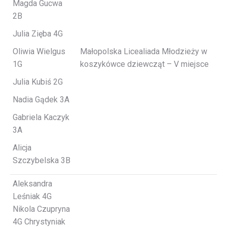
Magda Gucwa
2B
Julia Zięba 4G
Oliwia Wielgus
Małopolska Licealiada Młodzieży w
1G
koszykówce dziewcząt – V miejsce
Julia Kubiś 2G
Nadia Gądek 3A
Gabriela Kaczyk
3A
Alicja
Szczybelska 3B
Aleksandra
Leśniak 4G
Nikola Czupryna
4G Chrystyniak