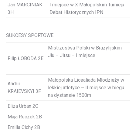
Jan MARCINIAK
I miejsce w X Małopolskim Turnieju
3H
Debat Historycznych IPN
SUKCESY SPORTOWE
Mistrzostwa Polski w Brazylijskim
Jiu – Jitsu – I miejsce
Filip ŁOBODA 2E
Małopolska Licealiada Młodzieży w
Andrii
lekkiej atletyce – II miejsce w biegu
KRAIEVSKYI 3F
na dystansie 1500m
Eliza Urban 2C
Maja Reczek 2B
Emilia Cichy 2B