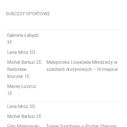
SUKCESY SPORTOWE
Gabriela Łabędź
3F
Lena Mróz 3D
Michał Bartuzi 2E
Małopolska Licealiada Młodzieży w
Radosław
szachach drużynowych – IV miejsce
Kruczek 1E
Maciej Łuszcz
1E
Lena Mróz 3D
Michał Bartuzi 2E
Filip Malinowski
Turniej Szachowy o Puchar Starosty