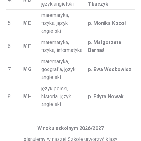
język angielski
Tkaczyk
matematyka,
5.
IV E
fizyka, język
p. Monika Kocoł
angielski
matematyka,
p. Małgorzata
6.
IV F
fizyka, informatyka
Barnaś
matematyka,
7.
IV G
geografia, język
p. Ewa Woskowicz
angielski
język polski,
8.
IV H
historia, język
p. Edyta Nowak
angielski
W roku szkolnym 2026/2027
planujemy w naszej Szkole utworzyć klasy