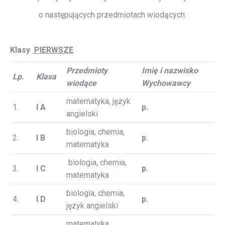
o następujących przedmiotach wiodących:
Klasy
PIERWSZE
Przedmioty
Imię i nazwisko
Lp.
Klasa
wiodące
Wychowawcy
matematyka, język
1.
I A
p.
angielski
biologia, chemia,
2.
I B
p.
matematyka
biologia, chemia,
3.
I C
p.
matematyka
biologia, chemia,
4.
I D
p.
język angielski
matematyka,