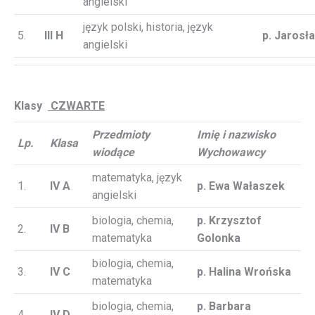
angielski
język polski, historia, język
5.
III H
p. Jarosł
angielski
Klasy
CZWARTE
Przedmioty
Imię i nazwisko
Lp.
Klasa
wiodące
Wychowawcy
matematyka, język
1.
IV A
p. Ewa Wałaszek
angielski
biologia, chemia,
p. Krzysztof
2.
IV B
matematyka
Golonka
biologia, chemia,
3.
IV C
p. Halina Wrońska
matematyka
biologia, chemia,
p. Barbara
4.
IV D