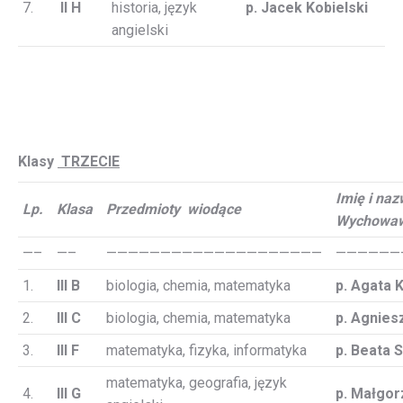
7.
II H
historia, język
p. Jacek Kobielski
angielski
Klasy
TRZECIE
Imię i naz
Lp.
Klasa
Przedmioty wiodące
Wychowa
—–
—–
————————————————————
——————
1.
III B
biologia, chemia, matematyka
p. Agata 
2.
III C
biologia, chemia, matematyka
p. Agnie
3.
III F
matematyka, fizyka, informatyka
p. Beata 
matematyka, geografia, język
4.
III G
p. Małgor