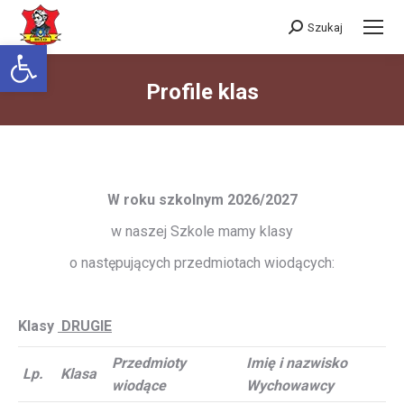
Szukaj
Szukaj:
Otwórz pasek narzędzi
Profile klas
Jesteś tutaj:
W roku szkolnym 2026/2027
w naszej Szkole mamy klasy
o następujących przedmiotach wiodących:
Klasy
DRUGIE
Przedmioty
Imię i nazwisko
Lp.
Klasa
wiodące
Wychowawcy