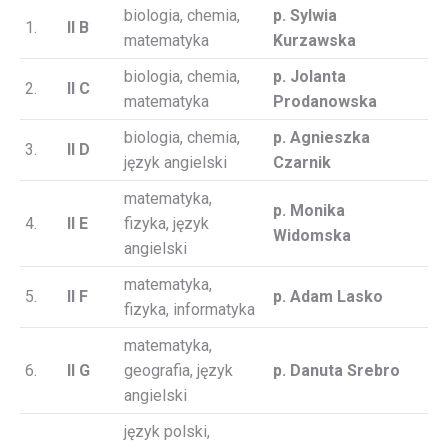
biologia, chemia,
p. Sylwia
1.
II B
matematyka
Kurzawska
biologia, chemia,
p. Jolanta
2.
II C
matematyka
Prodanowska
biologia, chemia,
p. Agnieszka
3.
II D
język angielski
Czarnik
matematyka,
p. Monika
4.
II E
fizyka, język
Widomska
angielski
matematyka,
5.
II F
p. Adam Lasko
fizyka, informatyka
matematyka,
6.
II G
geografia, język
p. Danuta Srebro
angielski
język polski,