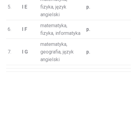
5.
I E
fizyka, język
p.
angielski
matematyka,
6.
I F
p.
fizyka, informatyka
matematyka,
7.
I G
geografia, język
p.
angielski