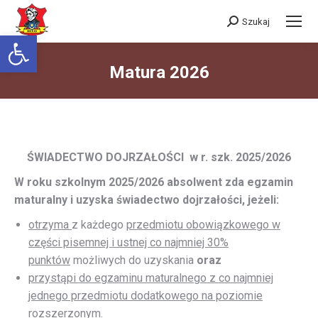
Szukaj
Szukaj:
Otwórz pasek narzędzi
Matura 2026
Jesteś tutaj:
ŚWIADECTWO DOJRZAŁOŚCI w r. szk. 2025/2026
W roku szkolnym 2025/2026 absolwent zda egzamin
maturalny i uzyska świadectwo dojrzałości, jeżeli:
otrzyma
z każdego
przedmiotu obowiązkowego w
części pisemnej i ustnej co najmniej 30%
punktów
możliwych do uzyskania
oraz
przystąpi do egzaminu maturalnego z co najmniej
jednego przedmiotu dodatkowego na poziomie
rozszerzonym.