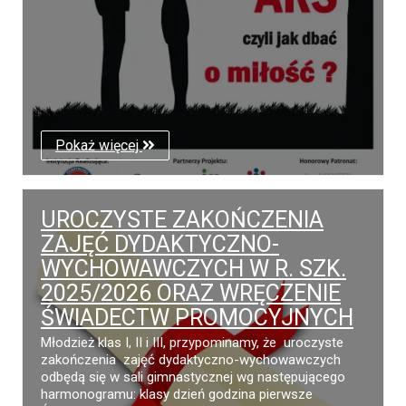
Pokaż więcej
UROCZYSTE ZAKOŃCZENIA
ZAJĘĆ DYDAKTYCZNO-
WYCHOWAWCZYCH W R. SZK.
2025/2026 ORAZ WRĘCZENIE
ŚWIADECTW PROMOCYJNYCH
Młodzież klas I, II i III, przypominamy, że uroczyste
zakończenia zajęć dydaktyczno-wychowawczych
odbędą się w sali gimnastycznej wg następującego
harmonogramu: klasy dzień godzina pierwsze