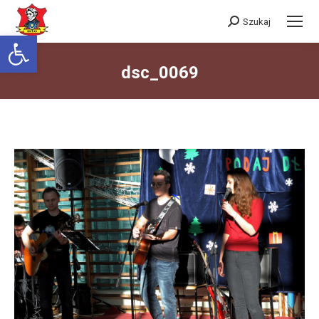
Szukaj
Szukaj:
Otwórz pasek narzędzi
dsc_0069
Jesteś tutaj: