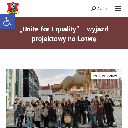
Szukaj
Szukaj:
Otwórz pasek narzędzi
„Unite for Equality” – wyjazd
projektowy na Łotwę
Jesteś tutaj:
lis
19
2025