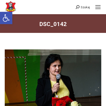
Szukaj
Szukaj:
Otwórz pasek narzędzi
DSC_0142
Jesteś tutaj: