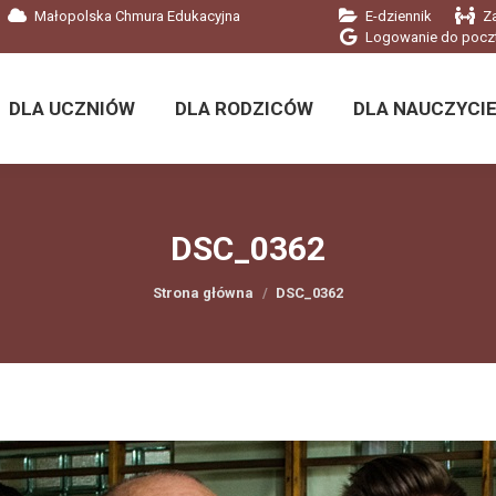
Małopolska Chmura Edukacyjna
E-dziennik
Z
DLA UCZNIÓW
DLA RODZICÓW
DLA NAUCZYCIE
Logowanie do pocz
DLA UCZNIÓW
DLA RODZICÓW
DLA NAUCZYCIE
DSC_0362
Jesteś tutaj:
Strona główna
DSC_0362