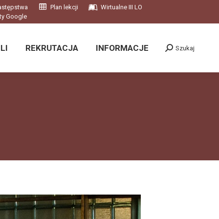
astępstwa
Plan lekcji
Wirtualne III LO
LI
REKRUTACJA
INFORMACJE
Szukaj
ty Google
Szukaj:
LI
REKRUTACJA
INFORMACJE
Szukaj
Szukaj: