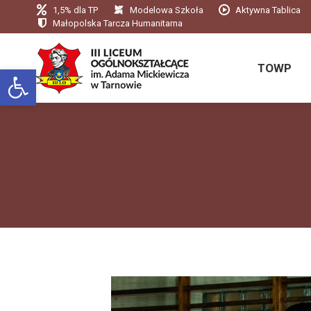
1,5% dla TP
Modelowa Szkoła
Aktywna Tablica
TOWP
Małopolska Tarcza Humanitarna
TOWP
Otwórz pasek narzędzi