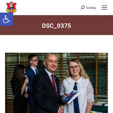
Szukaj
Szukaj:
Otwórz pasek narzędzi
DSC_0375
Jesteś tutaj: