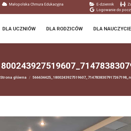
Małopolska Chmura Edukacyjna
E-dziennik
Z
DLA UCZNIÓW
DLA RODZICÓW
DLA NAUCZYCIE
Logowanie do pocz
DLA UCZNIÓW
DLA RODZICÓW
DLA NAUCZYCIE
1800243927519607_7147838307
Jesteś tutaj:
Strona główna
566634425_1800243927519607_7147838307917267198_n