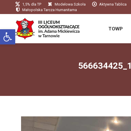
1,5% dla TP
Modelowa Szkoła
Aktywna Tablica
TOWP
Małopolska Tarcza Humanitarna
TOWP
Otwórz pasek narzędzi
566634425_