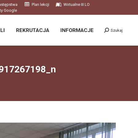
astępstwa
Plan lekcji
Wirtualne III LO
LI
REKRUTACJA
INFORMACJE
Szukaj
ty Google
Szukaj:
LI
REKRUTACJA
INFORMACJE
Szukaj
Szukaj:
917267198_n