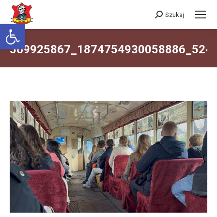
Szukaj
Szukaj:
Otwórz pasek narzędzi
569925867_1874754930058886_524
Jesteś tutaj: