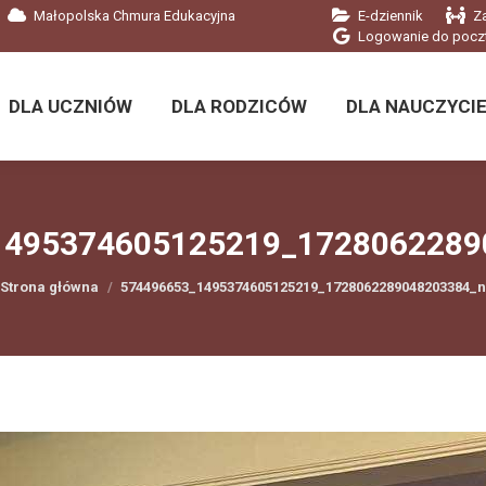
Małopolska Chmura Edukacyjna
E-dziennik
Z
DLA UCZNIÓW
DLA RODZICÓW
DLA NAUCZYCIE
Logowanie do pocz
DLA UCZNIÓW
DLA RODZICÓW
DLA NAUCZYCIE
1495374605125219_1728062289
Jesteś tutaj:
Strona główna
574496653_1495374605125219_1728062289048203384_n