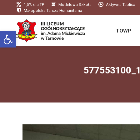
1,5% dla TP
Modelowa Szkoła
Aktywna Tablica
TOWP
Małopolska Tarcza Humanitarna
TOWP
Otwórz pasek narzędzi
577553100_