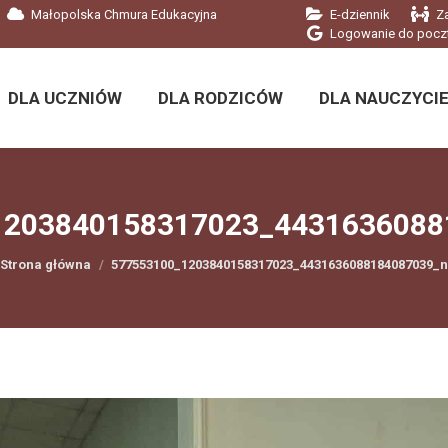
Małopolska Chmura Edukacyjna
E-dziennik
Z
DLA UCZNIÓW
DLA RODZICÓW
DLA NAUCZYCIE
Logowanie do pocz
DLA UCZNIÓW
DLA RODZICÓW
DLA NAUCZYCIE
1203840158317023_4431636088
Jesteś tutaj:
Strona główna
577553100_1203840158317023_4431636088184087039_n