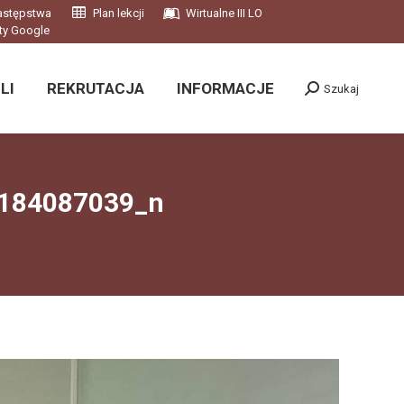
astępstwa
Plan lekcji
Wirtualne III LO
LI
REKRUTACJA
INFORMACJE
Szukaj
ty Google
Szukaj:
LI
REKRUTACJA
INFORMACJE
Szukaj
Szukaj:
184087039_n