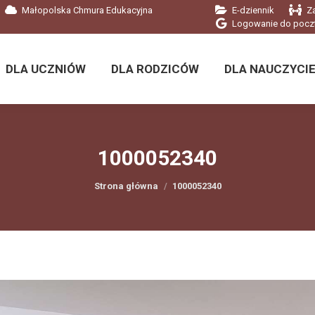
Małopolska Chmura Edukacyjna
E-dziennik
Z
DLA UCZNIÓW
DLA RODZICÓW
DLA NAUCZYCIE
Logowanie do pocz
DLA UCZNIÓW
DLA RODZICÓW
DLA NAUCZYCIE
1000052340
Jesteś tutaj:
Strona główna
1000052340