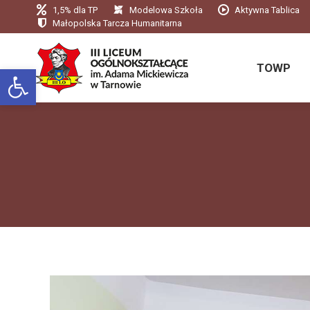
1,5% dla TP
Modelowa Szkoła
Aktywna Tablica
TOWP
Małopolska Tarcza Humanitarna
TOWP
Otwórz pasek narzędzi