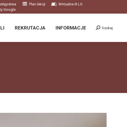
astępstwa
Plan lekcji
Wirtualne III LO
LI
REKRUTACJA
INFORMACJE
Szukaj
ty Google
Szukaj:
LI
REKRUTACJA
INFORMACJE
Szukaj
Szukaj: