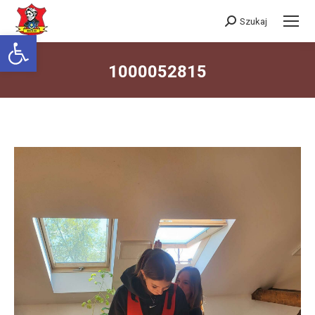
Szukaj
Szukaj:
Otwórz pasek narzędzi
1000052815
Jesteś tutaj: