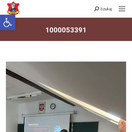
Szukaj
Szukaj:
Otwórz pasek narzędzi
1000053391
Jesteś tutaj: