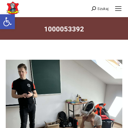
Szukaj
Szukaj:
Otwórz pasek narzędzi
1000053392
Jesteś tutaj: