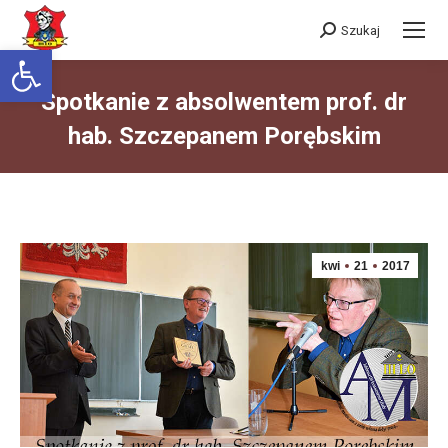
Szukaj
Szukaj:
Otwórz pasek narzędzi
Spotkanie z absolwentem prof. dr
hab. Szczepanem Porębskim
Jesteś tutaj:
kwi
21
2017