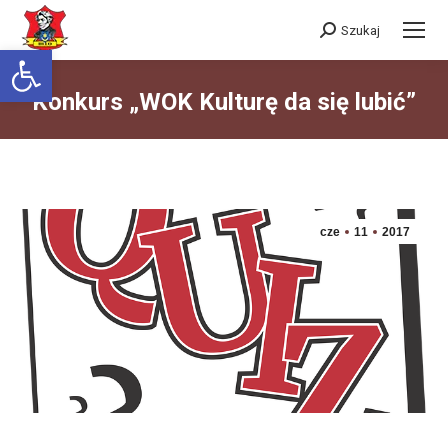
Szukaj
Szukaj:
Otwórz pasek narzędzi
Konkurs „WOK Kulturę da się lubić”
Jesteś tutaj:
cze
11
2017