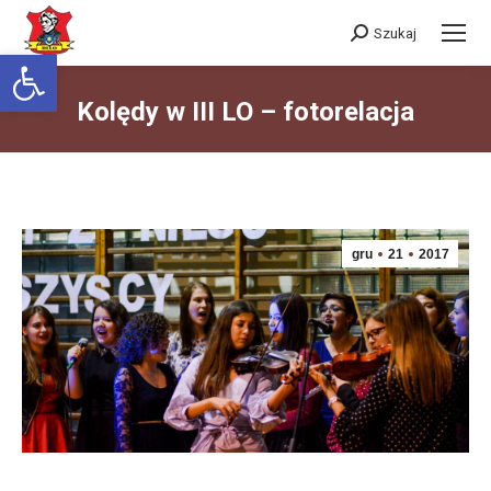
Szukaj
Szukaj:
Otwórz pasek narzędzi
Kolędy w III LO – fotorelacja
Jesteś tutaj:
gru
21
2017