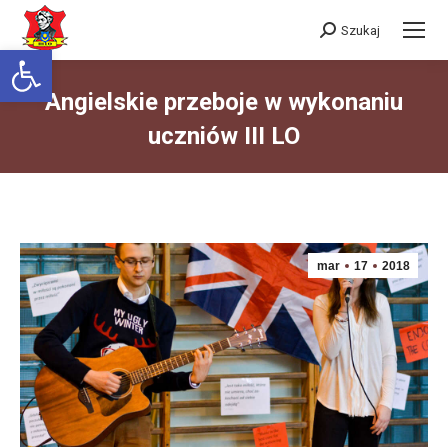
Szukaj
Szukaj:
Otwórz pasek narzędzi
Angielskie przeboje w wykonaniu
uczniów III LO
Jesteś tutaj:
mar
17
2018