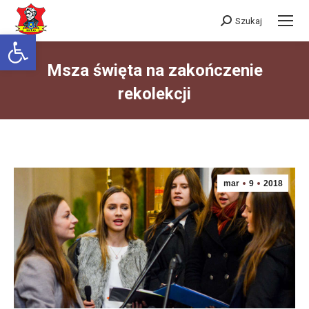
Szukaj
Szukaj:
Otwórz pasek narzędzi
Msza święta na zakończenie
rekolekcji
Jesteś tutaj:
mar
9
2018