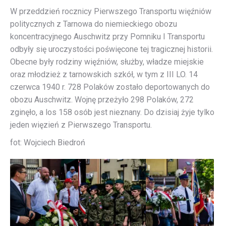
W przeddzień rocznicy Pierwszego Transportu więźniów
politycznych z Tarnowa do niemieckiego obozu
koncentracyjnego Auschwitz przy Pomniku I Transportu
odbyły się uroczystości poświęcone tej tragicznej historii.
Obecne były rodziny więźniów, służby, władze miejskie
oraz młodzież z tarnowskich szkół, w tym z III LO. 14
czerwca 1940 r. 728 Polaków zostało deportowanych do
obozu Auschwitz. Wojnę przeżyło 298 Polaków, 272
zginęło, a los 158 osób jest nieznany. Do dzisiaj żyje tylko
jeden więzień z Pierwszego Transportu.
fot: Wojciech Biedroń