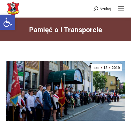
Szukaj
Szukaj:
Otwórz pasek narzędzi
Pamięć o I Transporcie
Jesteś tutaj:
cze
13
2019