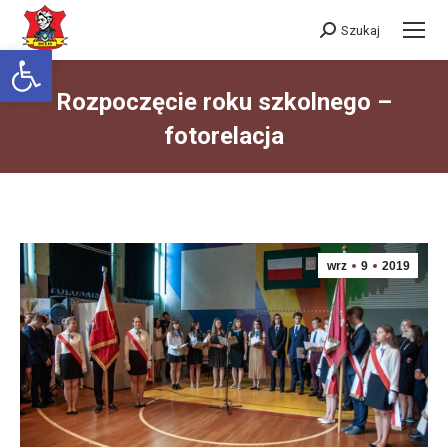
Szukaj
Szukaj:
Otwórz pasek narzędzi
Rozpoczęcie roku szkolnego –
fotorelacja
Jesteś tutaj:
wrz
9
2019