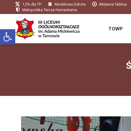
1,5% dla TP
Modelowa Szkoła
Aktywna Tablica
TOWP
Małopolska Tarcza Humanitarna
TOWP
Otwórz pasek narzędzi
Ś