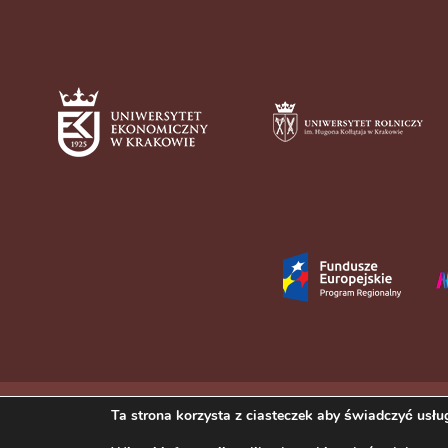
Ta strona korzysta z ciasteczek aby świadczyć usług
Copyright © 2023 III Liceum Ogólnokształcące im. Adama