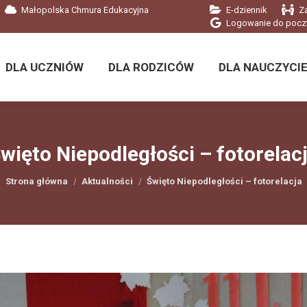
Małopolska Chmura Edukacyjna
E-dziennik
Z
DLA UCZNIÓW
DLA RODZICÓW
DLA NAUCZYCIE
Logowanie do pocz
DLA UCZNIÓW
DLA RODZICÓW
DLA NAUCZYCIE
więto Niepodległości – fotorelac
Jesteś tutaj:
Strona główna
Aktualności
Święto Niepodległości – fotorelacja