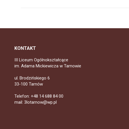
KONTAKT
III Liceum Ogólnokształcące
im. Adama Mickiewicza w Tarnowie
ul. Brodzińskiego 6
33-100 Tarnów
Telefon: +48 14 688 84 00
mail: 3lotarnow@wp.pl