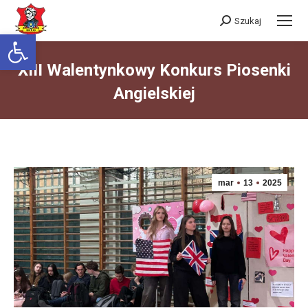
Szukaj
Szukaj:
Otwórz pasek narzędzi
XIII Walentynkowy Konkurs Piosenki
Angielskiej
Jesteś tutaj:
mar
13
2025