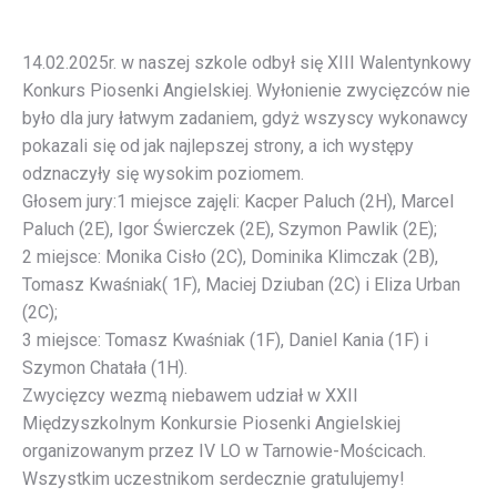
14.02.2025r. w naszej szkole odbył się XIII Walentynkowy
Konkurs Piosenki Angielskiej. Wyłonienie zwycięzców nie
było dla jury łatwym zadaniem, gdyż wszyscy wykonawcy
pokazali się od jak najlepszej strony, a ich występy
odznaczyły się wysokim poziomem.
Głosem jury:
1 miejsce zajęli: Kacper Paluch (2H), Marcel
Paluch (2E), Igor Świerczek (2E), Szymon Pawlik (2E);
2 miejsce: Monika Cisło (2C), Dominika Klimczak (2B),
Tomasz Kwaśniak( 1F), Maciej Dziuban (2C) i Eliza Urban
(2C);
3 miejsce: Tomasz Kwaśniak (1F), Daniel Kania (1F) i
Szymon Chatała (1H).
Zwycięzcy wezmą niebawem udział w XXII
Międzyszkolnym Konkursie Piosenki Angielskiej
organizowanym przez IV LO w Tarnowie-Mościcach.
Wszystkim uczestnikom serdecznie gratulujemy!