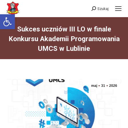
Szukaj
Szukaj:
Otwórz pasek narzędzi
Sukces uczniów III LO w finale
Konkursu Akademii Programowania
UMCS w Lublinie
Jesteś tutaj:
maj
31
2026