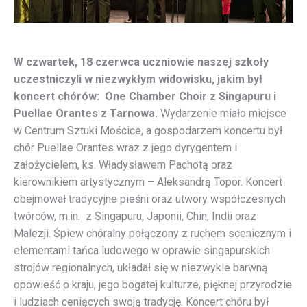
W czwartek, 18 czerwca uczniowie naszej szkoły
uczestniczyli w niezwykłym widowisku, jakim był
koncert chórów: One Chamber Choir z Singapuru i
Puellae Orantes z Tarnowa.
Wydarzenie miało miejsce
w Centrum Sztuki Mościce, a gospodarzem koncertu był
chór Puellae Orantes wraz z jego dyrygentem i
założycielem, ks. Władysławem Pachotą oraz
kierownikiem artystycznym – Aleksandrą Topor. Koncert
obejmował tradycyjne pieśni oraz utwory współczesnych
twórców, m.in. z Singapuru, Japonii, Chin, Indii oraz
Malezji. Śpiew chóralny połączony z ruchem scenicznym i
elementami tańca ludowego w oprawie singapurskich
strojów regionalnych, układał się w niezwykle barwną
opowieść o kraju, jego bogatej kulturze, pięknej przyrodzie
i ludziach ceniących swoją tradycję. Koncert chóru był