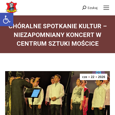
Szukaj
Szukaj:
Otwórz pasek narzędzi
CHÓRALNE SPOTKANIE KULTUR –
NIEZAPOMNIANY KONCERT W
CENTRUM SZTUKI MOŚCICE
Jesteś tutaj:
cze
22
2026