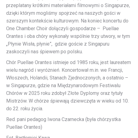
przeplatany krótkimi materiałami filmowymi o Singapurze,
dzięki którym mogliśmy spojrzeć na naszych gości w
szerszym kontekście kulturowym. Na koniec koncertu do
One Chamber Choir dołączyli gospodarze – Puellae
Orantes i oba chóry wykonały wspólnie trzy utwory, w tym
„Płynie Wisła, płynie”, gdzie goście z Singapuru
zaskoczyli nas śpiewem po polsku.
Chór Puellae Orantes istnieje od 1985 roku, jest laureatem
wielu nagród i wyróżnień. Koncertował m.in. we Francji,
Włoszech, Holandii, Stanach Zjednoczonych, a ostatnio –
w Singapurze, gdzie na Międzynarodowym Festiwalu
Chórów w 2025 roku zdobył Złote Dyplomy oraz tytuły
Mistrzów. W chórze śpiewają dziewczęta w wieku od 10.
do 22. roku życia.
Red. pani pedagog Iwona Czarnecka (była chórzystka
Puellae Orantes
)
Fot. Bartłomiej Kawa