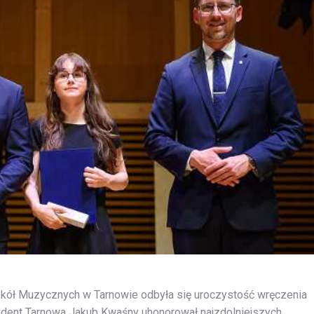
zkół Muzycznych w Tarnowie odbyła się uroczystość wręczenia
ydent Tarnowa Jakub Kwaśny uhonorował najzdolniejszych