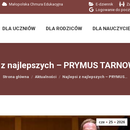
Małopolska Chmura Edukacyjna
E-dziennik
Z
DLA UCZNIÓW
DLA RODZICÓW
DLA NAUCZYCIE
Logowanie do pocz
DLA UCZNIÓW
DLA RODZICÓW
DLA NAUCZYCIE
i z najlepszych – PRYMUS TARN
Jesteś tutaj:
Strona główna
Aktualności
Najlepsi z najlepszych – PRYMUS…
cze
25
2026