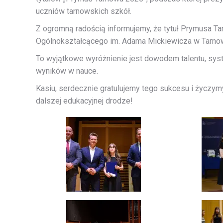
uczniów tarnowskich szkół.
Z ogromną radością informujemy, że tytuł Prymusa Ta
Ogólnokształcącego im. Adama Mickiewicza w Tarnow
To wyjątkowe wyróżnienie jest dowodem talentu, syst
wyników w nauce.
Kasiu, serdecznie gratulujemy tego sukcesu i życzymy
dalszej edukacyjnej drodze!