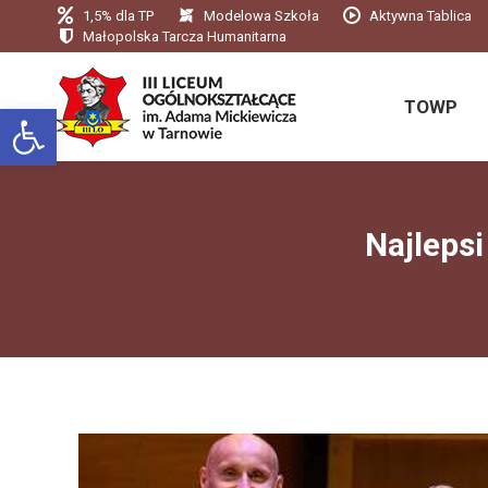
1,5% dla TP
Modelowa Szkoła
Aktywna Tablica
TOWP
Małopolska Tarcza Humanitarna
TOWP
Otwórz pasek narzędzi
Najleps