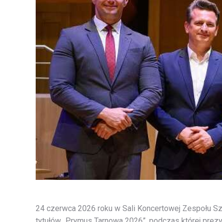
24 czerwca 2026 roku w Sali Koncertowej Zespołu S
tytułów „Prymus Tarnowa 2026”, podczas której prez