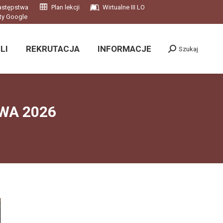
astępstwa
Plan lekcji
Wirtualne III LO
LI
REKRUTACJA
INFORMACJE
Szukaj
ty Google
Szukaj:
LI
REKRUTACJA
INFORMACJE
Szukaj
Szukaj:
OWA 2026