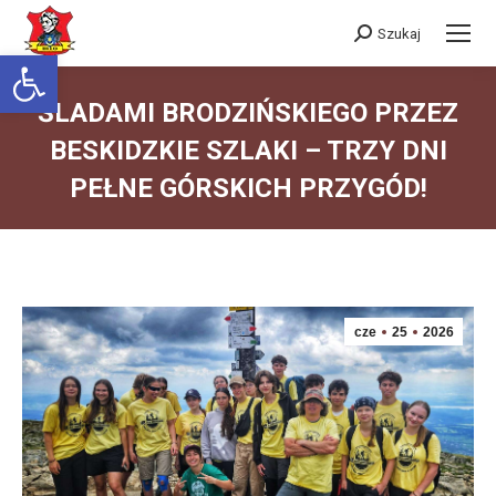
Szukaj
Szukaj:
Otwórz pasek narzędzi
ŚLADAMI BRODZIŃSKIEGO PRZEZ
BESKIDZKIE SZLAKI – TRZY DNI
PEŁNE GÓRSKICH PRZYGÓD!
Jesteś tutaj:
cze
25
2026