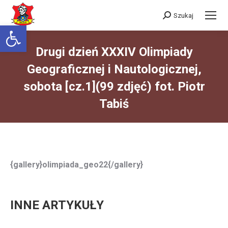
Szukaj
Szukaj:
Otwórz pasek narzędzi
Drugi dzień XXXIV Olimpiady
Geograficznej i Nautologicznej,
sobota [cz.1](99 zdjęć) fot. Piotr
Tabiś
Jesteś tutaj:
{gallery}olimpiada_geo22{/gallery}
INNE ARTYKUŁY