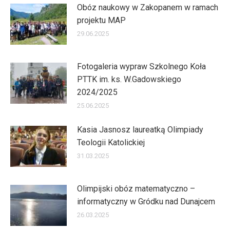
Obóz naukowy w Zakopanem w ramach
projektu MAP
29.06.2025
Fotogaleria wypraw Szkolnego Koła
PTTK im. ks. W.Gadowskiego
2024/2025
25.06.2025
Kasia Jasnosz laureatką Olimpiady
Teologii Katolickiej
31.03.2025
Olimpijski obóz matematyczno –
informatyczny w Gródku nad Dunajcem
26.03.2025