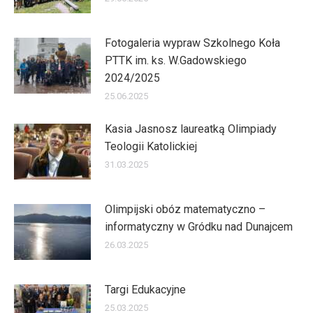
Fotogaleria wypraw Szkolnego Koła
PTTK im. ks. W.Gadowskiego
2024/2025
25.06.2025
Kasia Jasnosz laureatką Olimpiady
Teologii Katolickiej
31.03.2025
Olimpijski obóz matematyczno –
informatyczny w Gródku nad Dunajcem
26.03.2025
Targi Edukacyjne
25.03.2025