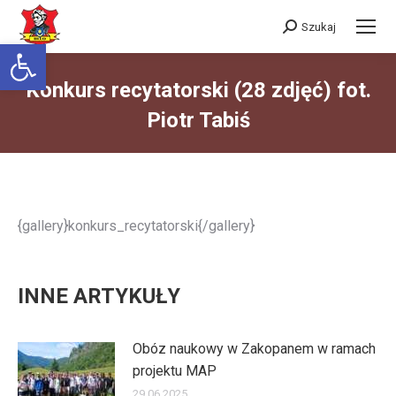
Szukaj
Szukaj:
Otwórz pasek narzędzi
Konkurs recytatorski (28 zdjęć) fot.
Piotr Tabiś
Jesteś tutaj:
{gallery}konkurs_recytatorski{/gallery}
INNE ARTYKUŁY
Obóz naukowy w Zakopanem w ramach
projektu MAP
29.06.2025