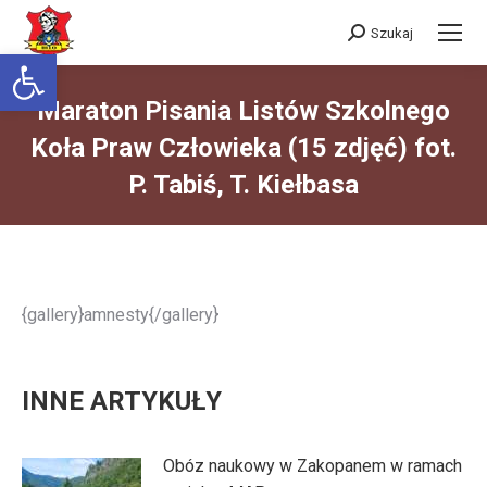
Szukaj
Szukaj:
Otwórz pasek narzędzi
Maraton Pisania Listów Szkolnego
Koła Praw Człowieka (15 zdjęć) fot.
P. Tabiś, T. Kiełbasa
Jesteś tutaj:
{gallery}amnesty{/gallery}
INNE ARTYKUŁY
Obóz naukowy w Zakopanem w ramach