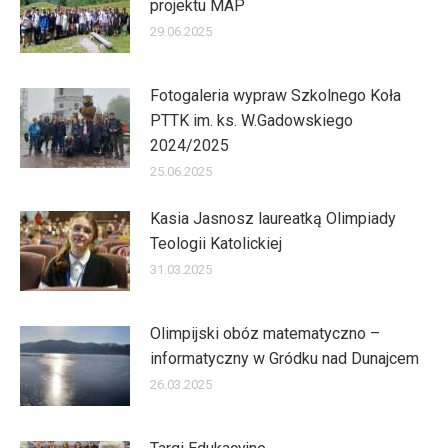
projektu MAP
29.06.2025
Fotogaleria wypraw Szkolnego Koła
PTTK im. ks. W.Gadowskiego
2024/2025
25.06.2025
Kasia Jasnosz laureatką Olimpiady
Teologii Katolickiej
31.03.2025
Olimpijski obóz matematyczno –
informatyczny w Gródku nad Dunajcem
26.03.2025