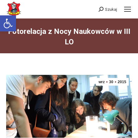
Szukaj
Szukaj:
Otwórz pasek narzędzi
Fotorelacja z Nocy Naukowców w III
LO
Jesteś tutaj:
wrz
30
2015