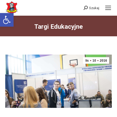
Szukaj
Szukaj:
Otwórz pasek narzędzi
Targi Edukacyjne
Jesteś tutaj:
lis
10
2016