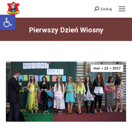
Szukaj
Szukaj:
Otwórz pasek narzędzi
Pierwszy Dzień Wiosny
Jesteś tutaj:
mar
22
2017