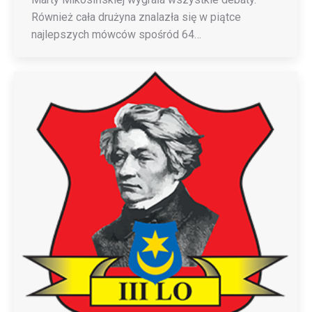
Również cała drużyna znalazła się w piątce
najlepszych mówców spośród 64…