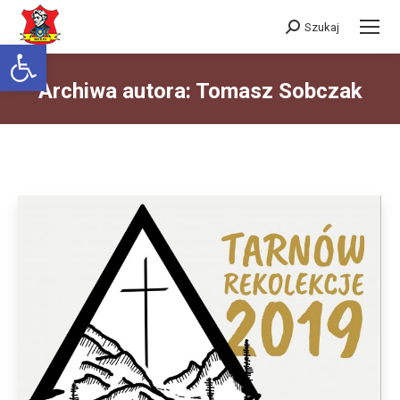
Szukaj
Szukaj:
Otwórz pasek narzędzi
Archiwa autora:
Tomasz Sobczak
Jesteś tutaj: