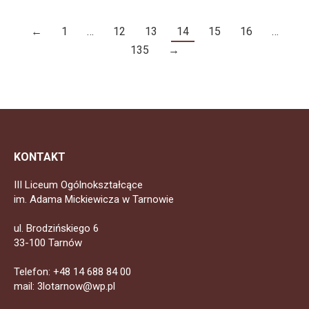
←
1
…
12
13
14
15
16
…
135
→
KONTAKT
III Liceum Ogólnokształcące
im. Adama Mickiewicza w Tarnowie
ul. Brodzińskiego 6
33-100 Tarnów
Telefon: +48 14 688 84 00
mail: 3lotarnow@wp.pl