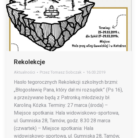
Rekolekcje
Aktualności
Przez
Tomasz Sobczak
16.03.2019
Hasło tegorocznych Rekolekcji szkolnych brzmi:
„Błogosławię Pana, który dał mi rozsądek” (Ps 16),
a przeżywane będą z Patronką młodzieży bł.
Karoliną Kózka. Terminy: 27 marca (środa) –
Miejsce spotkania: Hala widowiskowo-sportowa,
ul. Gumniska 28, Tarnów, godz. 8.30 28 marca
(czwartek) – Miejsce spotkania: Hala
widowiskowo-sportowa, ul. Gumniska 28, Tarnów,