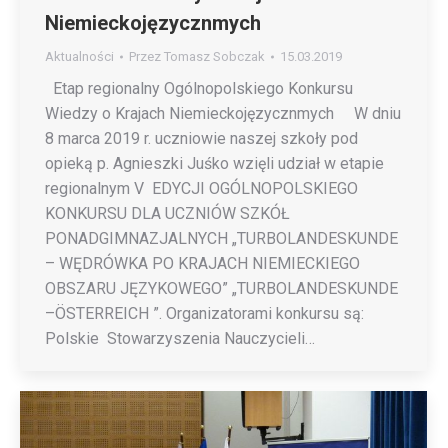
Niemieckojęzycznmych
Aktualności
Przez
Tomasz Sobczak
15.03.2019
Etap regionalny Ogólnopolskiego Konkursu
Wiedzy o Krajach Niemieckojęzycznmych W dniu
8 marca 2019 r. uczniowie naszej szkoły pod
opieką p. Agnieszki Juśko wzięli udział w etapie
regionalnym V EDYCJI OGÓLNOPOLSKIEGO
KONKURSU DLA UCZNIÓW SZKÓŁ
PONADGIMNAZJALNYCH „TURBOLANDESKUNDE
– WĘDRÓWKA PO KRAJACH NIEMIECKIEGO
OBSZARU JĘZYKOWEGO” „TURBOLANDESKUNDE
–ÖSTERREICH ”. Organizatorami konkursu są:
Polskie Stowarzyszenia Nauczycieli…