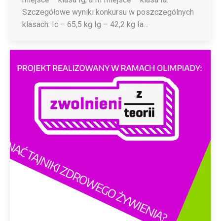
Szczegółowe wyniki konkursu w poszczególnych
klasach: Ic – 65,5 kg Ig – 42,2 kg Ia…