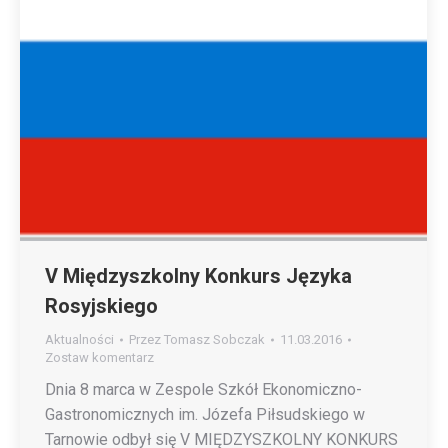
V Międzyszkolny Konkurs Języka
Rosyjskiego
Aktualności
Przez
Tomasz Sobczak
11.03.2016
Zostaw komentarz
Dnia 8 marca w Zespole Szkół Ekonomiczno-
Gastronomicznych im. Józefa Piłsudskiego w
Tarnowie odbył się V MIĘDZYSZKOLNY KONKURS