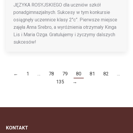
JĘZYKA ROSYJSKIEGO dla uczniów szkół
ponadgimnazjalnych. Sukcesy w tym konkursie
osiągnęły uczennice klasy 2″c”. Pierwsze miejsce
zajęła Anna Srebro, a wyróżnienia otrzymały Kinga
Lis i Maria Ozga. Gratulujemy i życzymy dalszych
sukcesów!
←
1
…
78
79
80
81
82
…
135
→
KONTAKT