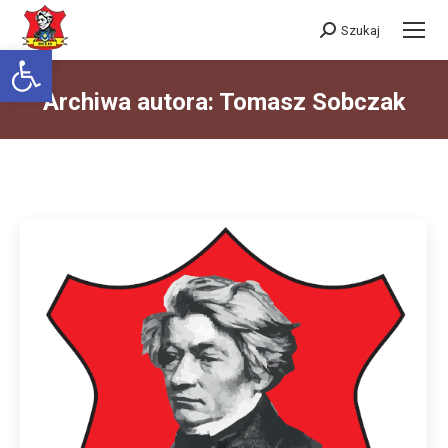
Szukaj
Szukaj:
Otwórz pasek narzędzi
Archiwa autora:
Tomasz Sobczak
Jesteś tutaj: