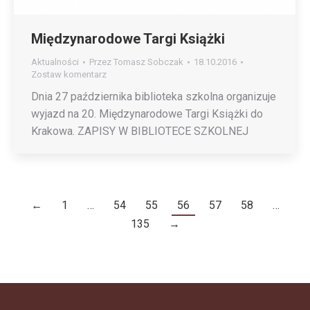
Międzynarodowe Targi Książki
Aktualności
Przez
Tomasz Sobczak
18.10.2016
Zostaw komentarz
Dnia 27 października biblioteka szkolna organizuje
wyjazd na​ 20. Międzynarodowe Targi Książki do
Krakowa. ZAPISY W BIBLIOTECE SZKOLNEJ
←
1
…
54
55
56
57
58
…
135
→