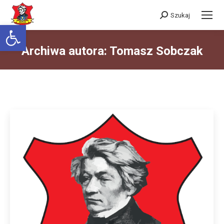
Szukaj
Szukaj:
Otwórz pasek narzędzi
Archiwa autora:
Tomasz Sobczak
Jesteś tutaj: