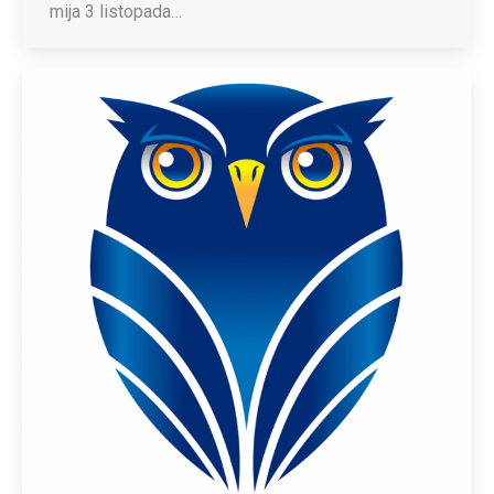
mija 3 listopada…