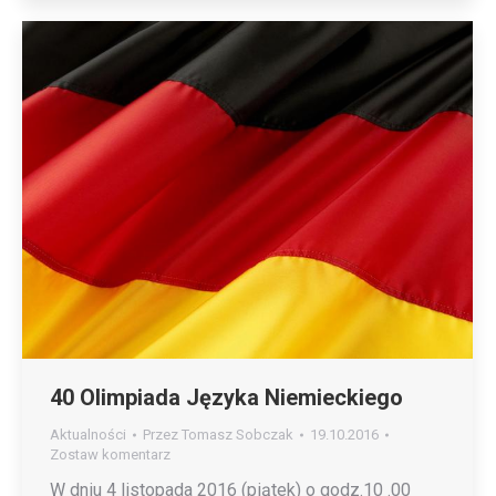
40 Olimpiada Języka Niemieckiego
Aktualności
Przez
Tomasz Sobczak
19.10.2016
Zostaw komentarz
W dniu 4 listopada 2016 (piątek) o godz.10 .00