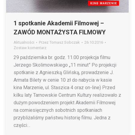
1 spotkanie Akademii Filmowej –
ZAWÓD MONTAŻYSTA FILMOWY
Aktualności
Przez
Tomasz Sobczak
26.10.2016
Zostaw komentarz
29 października br. godz. 11.00 projekcja filmu
Jerzego Skolimowskiego „11 minut” Po projekcji
spotkanie z Agnieszką Glińską, prowadzenie J.
Armata Bilety w cenie 10 zł do nabycia w kasie
kina Marzenie, ul. Staszica 4 oraz on-line) Przed
kilku laty Tarnowskie Centrum Kultury realizowało z
dużym powodzeniem projekt Akademii Filmowej
na comiesięcznych sobotnich spotkaniach
przybliżaliśmy państwu historię filmu. Jedna z
części…