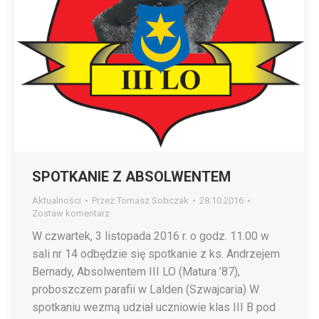
SPOTKANIE Z ABSOLWENTEM
Aktualności
Przez
Tomasz Sobczak
28.10.2016
Zostaw komentarz
W czwartek, 3 listopada 2016 r. o godz. 11.00 w
sali nr 14 odbędzie się spotkanie z ks. Andrzejem
Bernady, Absolwentem III LO (Matura ’87),
proboszczem parafii w Lalden (Szwajcaria) W
spotkaniu wezmą udział uczniowie klas III B pod