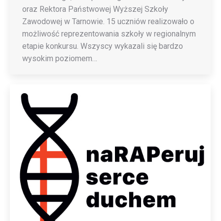
oraz Rektora Państwowej Wyższej Szkoły
Zawodowej w Tarnowie. 15 uczniów realizowało o
możliwość reprezentowania szkoły w regionalnym
etapie konkursu. Wszyscy wykazali się bardzo
wysokim poziomem…