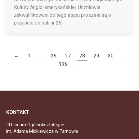
Kultury Anglo-amerykańskiej. Uczniowie
zakwalifikowani do tego etapu proszeni są o
przyjście do sali nr 25.
←
1
…
26
27
28
29
30
…
135
→
KONTAKT
III Liceum Ogólnokształcące
im. Adama Mickiewicza w Tarnowie