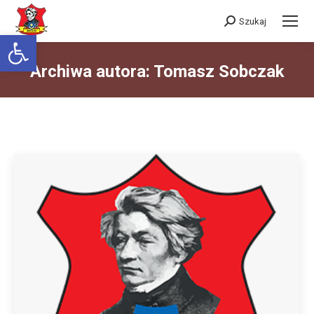
Szukaj
Szukaj:
Otwórz pasek narzędzi
Archiwa autora:
Tomasz Sobczak
Jesteś tutaj: