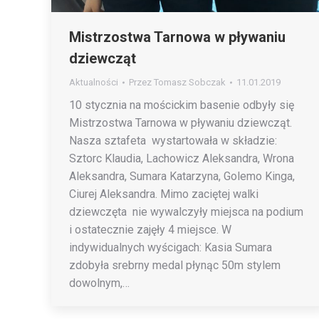
Mistrzostwa Tarnowa w pływaniu
dziewcząt
Aktualności
Przez
Tomasz Sobczak
11.01.2019
10 stycznia na mościckim basenie odbyły się
Mistrzostwa Tarnowa w pływaniu dziewcząt.
Nasza sztafeta wystartowała w składzie:
Sztorc Klaudia, Lachowicz Aleksandra, Wrona
Aleksandra, Sumara Katarzyna, Golemo Kinga,
Ciurej Aleksandra. Mimo zaciętej walki
dziewczęta nie wywalczyły miejsca na podium
i ostatecznie zajęły 4 miejsce. W
indywidualnych wyścigach: Kasia Sumara
zdobyła srebrny medal płynąc 50m stylem
dowolnym,…