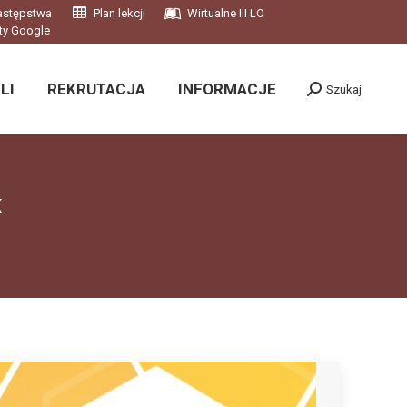
astępstwa
Plan lekcji
Wirtualne III LO
LI
REKRUTACJA
INFORMACJE
Szukaj
ty Google
Szukaj:
LI
REKRUTACJA
INFORMACJE
Szukaj
Szukaj:
k