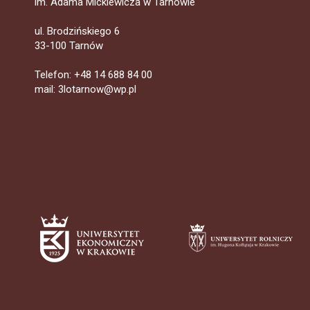
im. Adama Mickiewicza w Tarnowie
ul. Brodzińskiego 6
33-100 Tarnów
Telefon: +48 14 688 84 00
mail: 3lotarnow@wp.pl