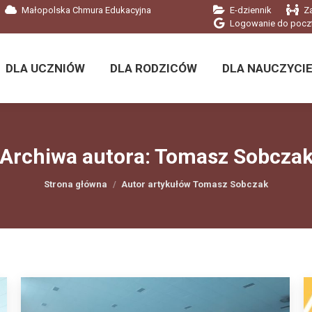
Małopolska Chmura Edukacyjna
E-dziennik
Z
DLA UCZNIÓW
DLA RODZICÓW
DLA NAUCZYCIE
Logowanie do pocz
DLA UCZNIÓW
DLA RODZICÓW
DLA NAUCZYCIE
Archiwa autora:
Tomasz Sobcza
Jesteś tutaj:
Strona główna
Autor artykułów Tomasz Sobczak