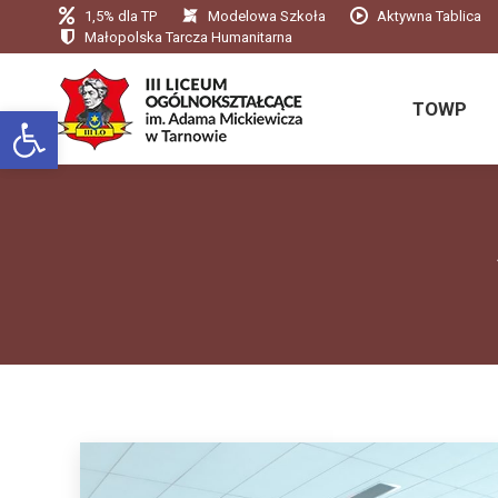
1,5% dla TP
Modelowa Szkoła
Aktywna Tablica
TOWP
Małopolska Tarcza Humanitarna
TOWP
Otwórz pasek narzędzi