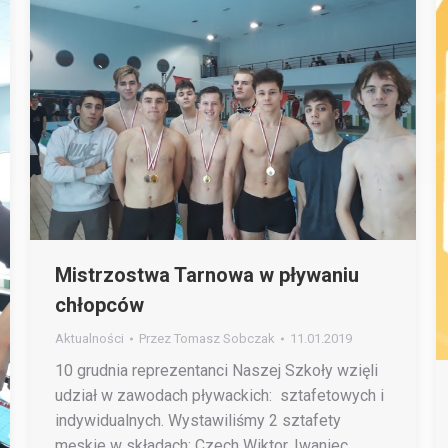
Mistrzostwa Tarnowa w pływaniu
chłopców
Aktualności
Przez
Tomasz Sobczak
11.01.2019
10 grudnia reprezentanci Naszej Szkoły wzięli
udział w zawodach pływackich: sztafetowych i
indywidualnych. Wystawiliśmy 2 sztafety
męskie w składach: Czech Wiktor, Iwaniec