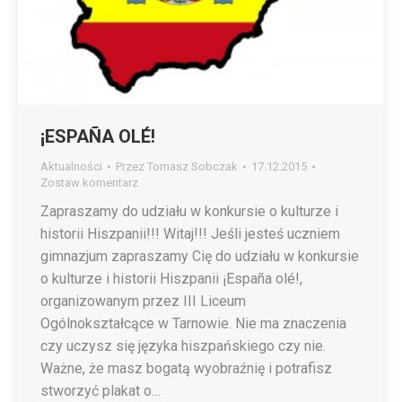
¡ESPAÑA OLÉ!
Aktualności
Przez
Tomasz Sobczak
17.12.2015
Zostaw komentarz
Zapraszamy do udziału w konkursie o kulturze i
historii Hiszpanii!!! Witaj!!! Jeśli jesteś uczniem
gimnazjum zapraszamy Cię do udziału w konkursie
o kulturze i historii Hiszpanii ¡España olé!,
organizowanym przez III Liceum
Ogólnokształcące w Tarnowie. Nie ma znaczenia
czy uczysz się języka hiszpańskiego czy nie.
Ważne, że masz bogatą wyobraźnię i potrafisz
stworzyć plakat o…