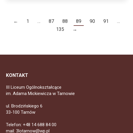
←
1
…
87
88
89
90
91
…
135
→
KONTAKT
III Liceum Ogólnokształcące
im. Adama Mickiewicza w Tarnowie
ul. Brodzińskiego 6
33-100 Tarnów
Telefon: +48 14 688 84 00
mail: 3lotarnow@wp.pl