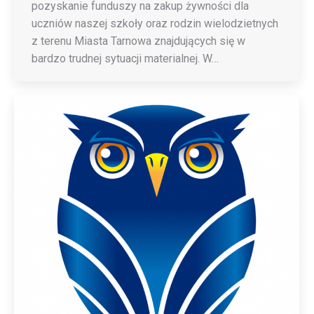
pozyskanie funduszy na zakup żywności dla
uczniów naszej szkoły oraz rodzin wielodzietnych
z terenu Miasta Tarnowa znajdujących się w
bardzo trudnej sytuacji materialnej. W…