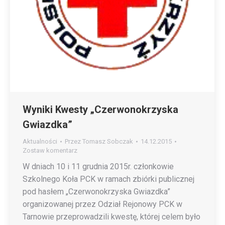
Wyniki Kwesty „Czerwonokrzyska
Gwiazdka”
Aktualności
Przez
Tomasz Sobczak
14.12.2015
Zostaw komentarz
W dniach 10 i 11 grudnia 2015r. członkowie
Szkolnego Koła PCK w ramach zbiórki publicznej
pod hasłem „Czerwonokrzyska Gwiazdka”
organizowanej przez Odział Rejonowy PCK w
Tarnowie przeprowadzili kwestę, której celem było