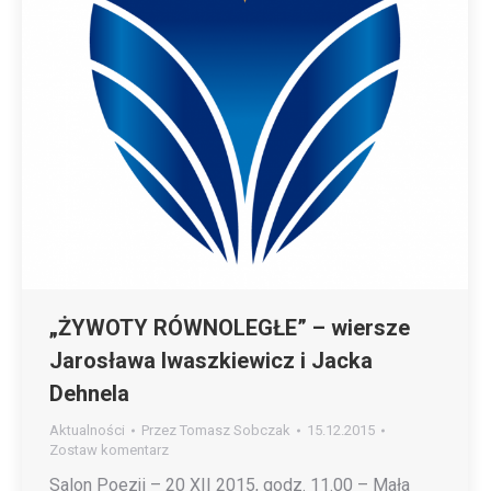
„ŻYWOTY RÓWNOLEGŁE” – wiersze
Jarosława Iwaszkiewicz i Jacka
Dehnela
Aktualności
Przez
Tomasz Sobczak
15.12.2015
Zostaw komentarz
Salon Poezji – 20 XII 2015, godz. 11.00 – Mała