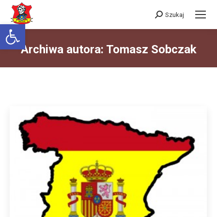
Szukaj
Szukaj:
Otwórz pasek narzędzi
Archiwa autora:
Tomasz Sobczak
Jesteś tutaj: