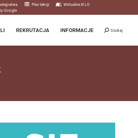
astępstwa
Plan lekcji
Wirtualne III LO
LI
REKRUTACJA
INFORMACJE
Szukaj
ty Google
Szukaj:
LI
REKRUTACJA
INFORMACJE
Szukaj
Szukaj:
k