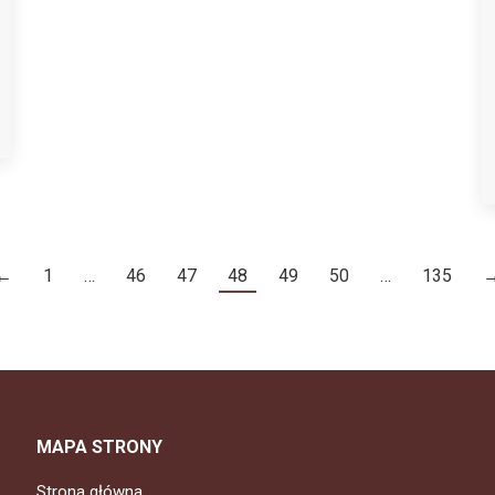
←
1
…
46
47
48
49
50
…
135
MAPA STRONY
Strona główna