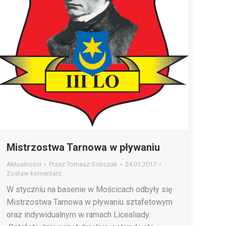
Mistrzostwa Tarnowa w pływaniu
Aktualności
Przez
Tomasz Sobczak
24.01.2017
Zostaw komentarz
W styczniu na basenie w Mościcach odbyły się
Mistrzostwa Tarnowa w pływaniu sztafetowym
oraz indywidualnym w ramach Licealiady.