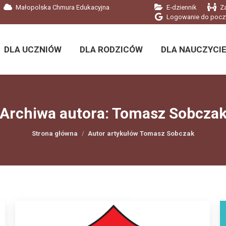
Małopolska Chmura Edukacyjna
E-dziennik
Z
DLA UCZNIÓW
DLA RODZICÓW
DLA NAUCZYCIE
Logowanie do pocz
DLA UCZNIÓW
DLA RODZICÓW
DLA NAUCZYCIE
Archiwa autora:
Tomasz Sobcza
Jesteś tutaj:
Strona główna
Autor artykułów Tomasz Sobczak