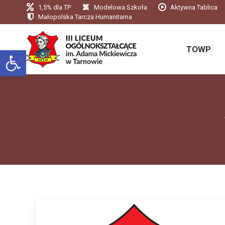
1,5% dla TP
Modelowa Szkoła
Aktywna Tablica
TOWP
Małopolska Tarcza Humanitarna
TOWP
Otwórz pasek narzędzi