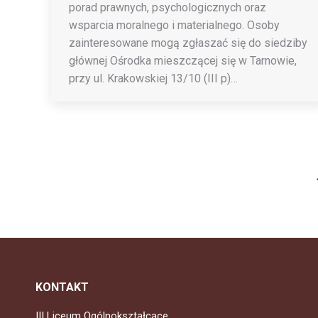
porad prawnych, psychologicznych oraz
wsparcia moralnego i materialnego. Osoby
zainteresowane mogą zgłaszać się do siedziby
głównej Ośrodka mieszczącej się w Tarnowie,
przy ul. Krakowskiej 13/10 (III p)…
KONTAKT
III Liceum Ogólnokształcące