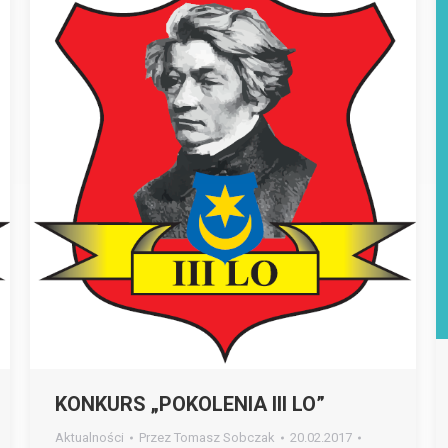
KONKURS „POKOLENIA III LO”
Aktualności
Przez
Tomasz Sobczak
20.02.2017