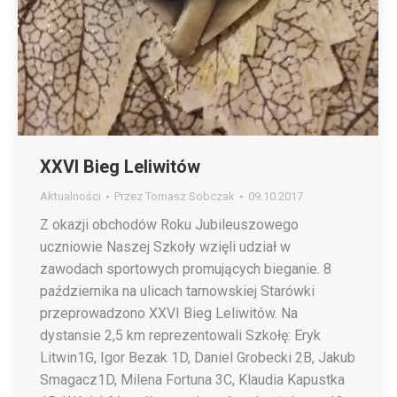
XXVI Bieg Leliwitów
Aktualności
Przez
Tomasz Sobczak
09.10.2017
Z okazji obchodów Roku Jubileuszowego
uczniowie Naszej Szkoły wzięli udział w
zawodach sportowych promujących bieganie. 8
października na ulicach tarnowskiej Starówki
przeprowadzono XXVI Bieg Leliwitów. Na
dystansie 2,5 km reprezentowali Szkołę: Eryk
Litwin1G, Igor Bezak 1D, Daniel Grobecki 2B, Jakub
Smagacz1D, Milena Fortuna 3C, Klaudia Kapustka