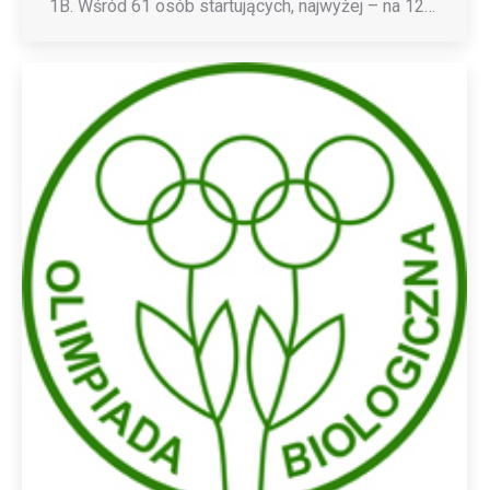
1B. Wśród 61 osób startujących, najwyżej – na 12…