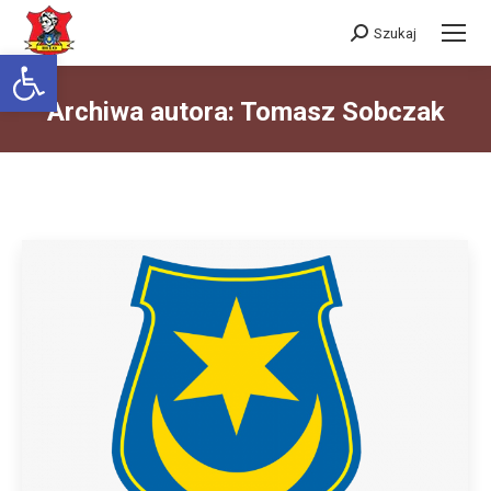
Szukaj
Szukaj:
Otwórz pasek narzędzi
Archiwa autora:
Tomasz Sobczak
Jesteś tutaj: